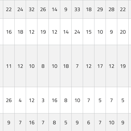
2
22
24
32
26
14
9
33
18
29
28
22
1
16
18
12
19
12
14
24
15
10
9
20
11
12
10
8
10
18
7
12
17
12
19
26
4
12
3
16
8
10
7
5
7
5
9
7
16
7
8
5
9
6
7
10
9