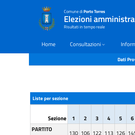
Comune di
Porto Torres
Elezioni amministr
Risultati in tempo reale
Home
Consultazioni
Inform
Dati Pro
Liste per sezione
Sezione
1
2
3
4
5
6
PARTITO
130
106
122
113
126
14