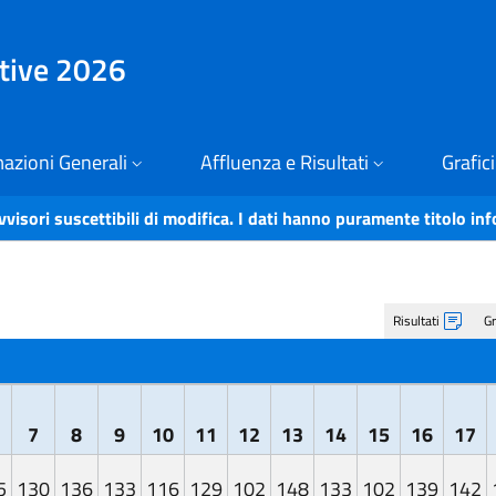
ative 2026
azioni Generali
Affluenza e Risultati
Grafici
vvisori suscettibili di modifica. I dati hanno puramente titolo in
Risultati
Gr
7
8
9
10
11
12
13
14
15
16
17
5
130
136
133
116
129
102
148
133
102
139
142