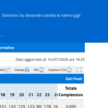
Eleonline | by alessandro candido & roberto gigli
formativo
Dato aggiornato al: 14/07/2026 ore 16:25
afici
Stampa
PDF
Esporta in CSV
Dati finali
Totale
18
19
20
21
22
23
24
Complessivo
131
133
129
123
89
178
160
3.095