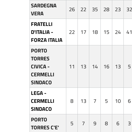
SARDEGNA
26
22
35
28
23
3
VERA
FRATELLI
D'ITALIA -
22
17
18
15
24
4
FORZA ITALIA
PORTO
TORRES
CIVICA -
11
13
14
16
13
5
CERMELLI
SINDACO
LEGA -
CERMELLI
8
13
7
5
10
6
SINDACO
PORTO
5
7
9
8
6
3
TORRES C'E'