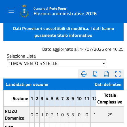
Comune di
Porto Torres
Elezioni amministrative 2026
Dati Provvisori suscettibili di modifica. I dati hanno
puramente titolo informativo
Dato aggiornato al: 14/07/2026 ore 16:25
Seleziona Lista
Candidati per sezione
Dati definitivi
Totale
Sezione
1
2
3
4
5
6
7
8
9
10
11
12
13
14
15
1
Complessivo
RIZZO
0
0
1
0
2
1
0
5
3
0
0
1
5
29
0
0
6
Domenico