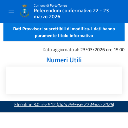
Comune di
Porto Torres
Referendum confermativo 22 - 23
marzo 2026
Dati Provvisori suscettibili di modifica. I dati hanno
puramente titolo informativo
Dato aggiornato al: 23/03/2026 ore 15:00
Numeri Utili
Eleonline 3.0 rev 512 (
Data Release: 22 Marzo 2026
)