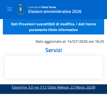
Comune di
Porto Torres
Elezioni amministrative 2026
Dati Provvisori suscettibili di modifica. I dati hanno
puramente titolo informativo
Dato aggiornato al: 14/07/2026 ore 16:25
Servizi
Eleonline 3.0 rev 512 (
Data Release: 22 Marzo 2026
)