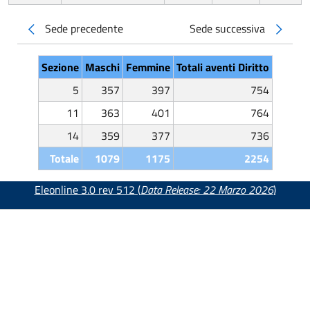
Sede precedente
Sede successiva
Sezione
Maschi
Femmine
Totali aventi Diritto
5
357
397
754
11
363
401
764
14
359
377
736
Totale
1079
1175
2254
Eleonline 3.0 rev 512 (
Data Release: 22 Marzo 2026
)