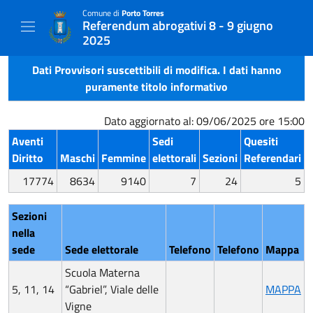
Comune di
Porto Torres
Referendum abrogativi 8 - 9 giugno
2025
Dati Provvisori suscettibili di modifica. I dati hanno
puramente titolo informativo
Dato aggiornato al: 09/06/2025 ore 15:00
Aventi
Sedi
Quesiti
Diritto
Maschi
Femmine
elettorali
Sezioni
Referendari
17774
8634
9140
7
24
5
Sezioni
nella
sede
Sede elettorale
Telefono
Telefono
Mappa
Scuola Materna
5, 11, 14
“Gabriel”, Viale delle
MAPPA
Vigne