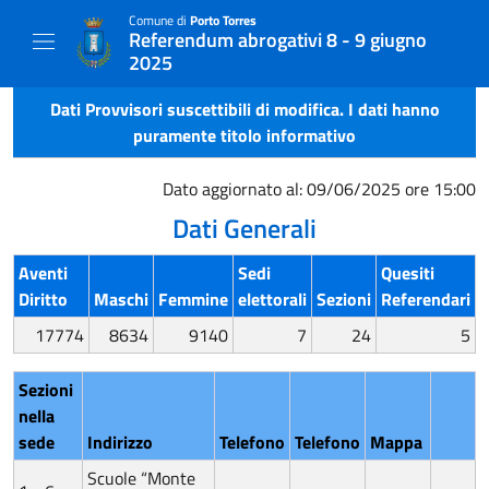
Comune di
Porto Torres
Referendum abrogativi 8 - 9 giugno
2025
Dati Provvisori suscettibili di modifica. I dati hanno
puramente titolo informativo
Dato aggiornato al: 09/06/2025 ore 15:00
Dati Generali
Aventi
Sedi
Quesiti
Diritto
Maschi
Femmine
elettorali
Sezioni
Referendari
17774
8634
9140
7
24
5
Sezioni
nella
sede
Indirizzo
Telefono
Telefono
Mappa
Scuole “Monte