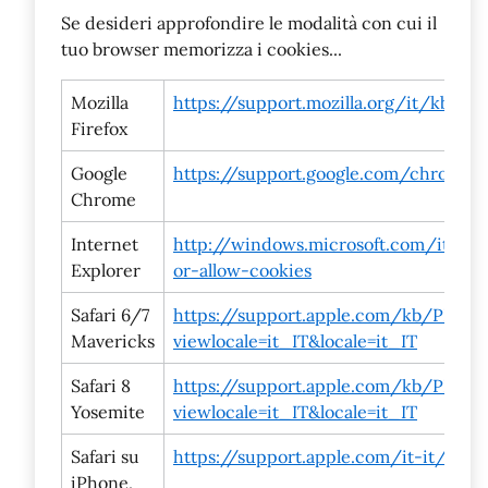
Se desideri approfondire le modalità con cui il
tuo browser memorizza i cookies...
Mozilla
https://support.mozilla.org/it/kb/
Firefox
Google
https://support.google.com/chrome/
Chrome
Internet
http://windows.microsoft.com/it-it/
Explorer
or-allow-cookies
Safari 6/7
https://support.apple.com/kb/PH1719
Mavericks
viewlocale=it_IT&locale=it_IT
Safari 8
https://support.apple.com/kb/PH192
Yosemite
viewlocale=it_IT&locale=it_IT
Safari su
https://support.apple.com/it-it/HT2
iPhone,