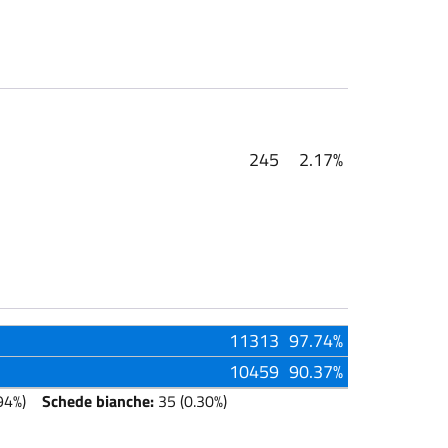
245
2.17%
11313
97.74%
10459
90.37%
94%)
Schede bianche:
35 (0.30%)