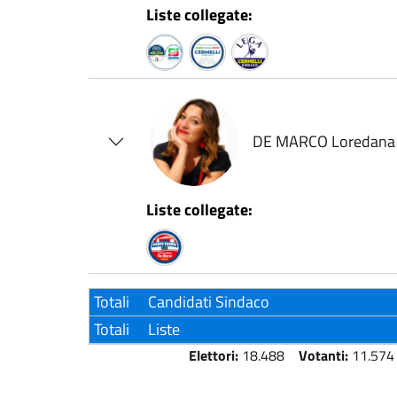
Liste collegate:
DE MARCO Loredana
Liste collegate:
Totali
Candidati Sindaco
Totali
Liste
Elettori:
18.488
Votanti:
11.574 